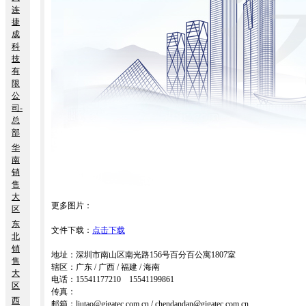
连
捷
成
科
技
有
限
公
司-
总
部
华
南
销
售
大
更多图片：
区
东
文件下载：
点击下载
北
销
地址：深圳市南山区南光路156号百分百公寓1807室
售
辖区：广东 / 广西 / 福建 / 海南
大
电话：15541177210 15541199861
区
传真：
西
邮箱：liutao@gigatec.com.cn / chendandan@gigatec.com.cn