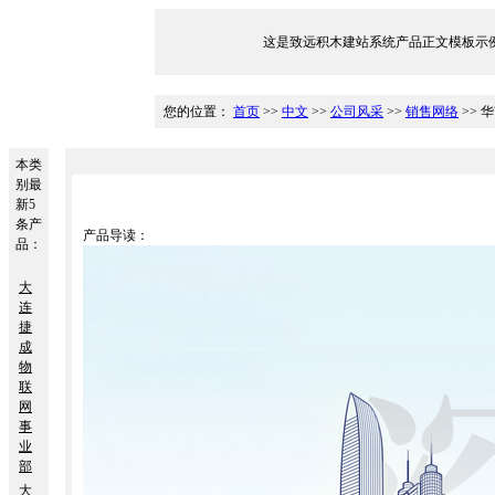
这是致远积木建站系统产品正文模板示例，文件位于/Tem
您的位置：
首页
>>
中文
>>
公司风采
>>
销售网络
>> 
本类
别最
新5
条产
产品导读：
品：
大
连
捷
成
物
联
网
事
业
部
大