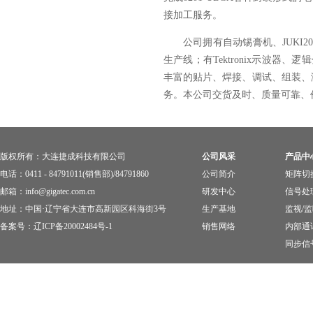
接加工服务。
公司拥有自动锡膏机、JUKI2
生产线
；
有Tektronix示波器
丰富的贴片、焊接、调试、组装、
务。本公司交货及时、质量可靠、
版权所有：大连捷成科技有限公司
公司风采
产品中
电话：0411 - 84791011(销售部)/84791860
公司简介
矩阵切
邮箱：info@gigatec.com.cn
研发中心
信号处
地址：中国·辽宁省大连市高新园区科海街3号
生产基地
监视/
备案号：
辽ICP备20002484号-1
销售网络
内部通
同步信