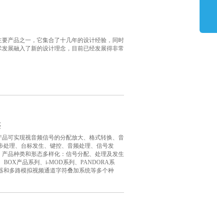
主要产品之一，它集合了十几年的设计经验，同时
术发展融入了新的设计理念，目前已经发展得非常
类
产品可实现视音频信号的分配放大、格式转换、音
同步处理、台标发生、键控、音频处理、信号发
。产品种类和形态多样化：信号分配、处理及发生
BOX产品系列、i-MOD系列、PANDORA系
发生器和多路模拟视频通道字符叠加系统等多个种