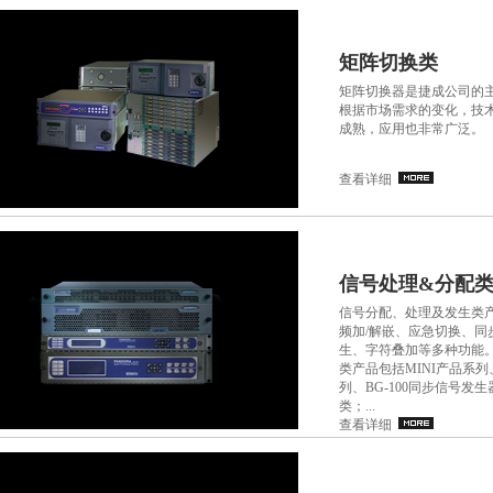
矩阵切换类
矩阵切换器是捷成公司的
根据市场需求的变化，技
成熟，应用也非常广泛。
查看详细
信号处理&分配
信号分配、处理及发生类
频加/解嵌、应急切换、
生、字符叠加等多种功能
类产品包括MINI产品系列、
列、BG-100同步信号
类；...
查看详细