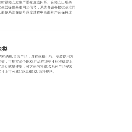
度时视频会发生严重变形或闪烁、音频会出现杂
发生器提供基准同步信号，系统各设备根据基准同
从而使系统在信号调度过程中画面和声音保持连
块类
结构的视/音频产品，具有体积小巧、安装使用方
架，可现实多个BOX产品在19英寸标准机架上
立滑动式壁挂架，可方便的将BOX系列产品安装
上可分成1/2RU和1RU两种规格。