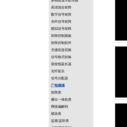
多画面显示处理器
高清混合矩阵
数字信号矩阵
光纤信号矩阵
模拟信号矩阵
矩阵控制面板
矩阵控制软件
无缝应急切换
信号格式转换
双绞线延长器
光纤延长
信号分配器
广电领域
矩阵类
播出一体机类
网络编解码
模块类
监视/监听类