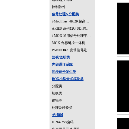
控制软件
信号处理&分配类
i-Mod Plus 4K/2K超高清信号处理平台
ARIES 系列12G-SDI信号处理器
i-MOD 通用信号处理平台&功能模块
MGK 台标键控一体机
PANDORA 宽带信号处理平台（停产）
监视/监听类
内部通话系统
同步信号发生类
BOX小型盒式模块类
分配类
切换类
传输类
处理及转换类
AV领域
H.264/256编码