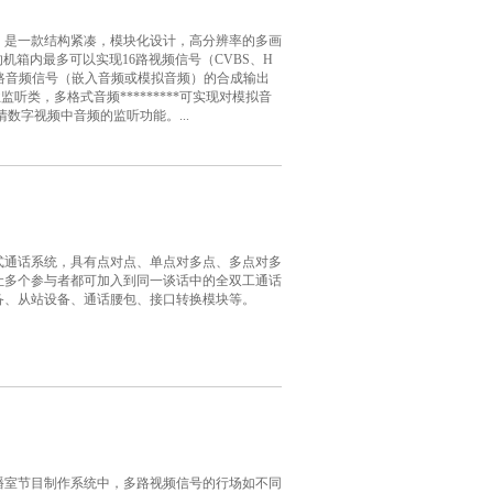
，是一款结构紧凑，模块化设计，高分辨率的多画
的机箱内最多可以实现16路视频信号（CVBS、H
）和16路音频信号（嵌入音频或模拟音频）的合成输出
/>专业监听类，多格式音频*********可实现对模拟音
数字视频中音频的监听功能。...
式通话系统，具有点对点、单点对多点、多点对多
让多个参与者都可加入到同一谈话中的全双工通话
备、从站设备、通话腰包、接口转换模块等。
播室节目制作系统中，多路视频信号的行场如不同