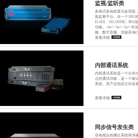
监视/监听类
多格式多画面显示处理器
面监看平台。在一个1RU
D-SDI、SD-SDI等
功能。<br/><br/><br
频、数字音频、含嵌高/标清
查看详细
内部通话系统
内部通话系统是一个分布
点的通话功能，是一个能
系统。其产品包括主站设
查看详细
同步信号发生类
在电视台的播出系统和演