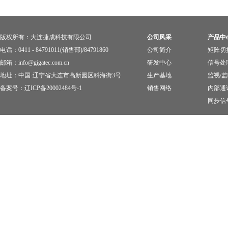
版权所有：大连捷成科技有限公司
公司风采
产品中
电话：0411 - 84791011(销售部)/84791860
公司简介
矩阵切
邮箱：info@gigatec.com.cn
研发中心
信号处
地址：中国·辽宁省大连市高新园区科海街3号
生产基地
监视/
备案号：
辽ICP备20002484号-1
销售网络
内部通
同步信